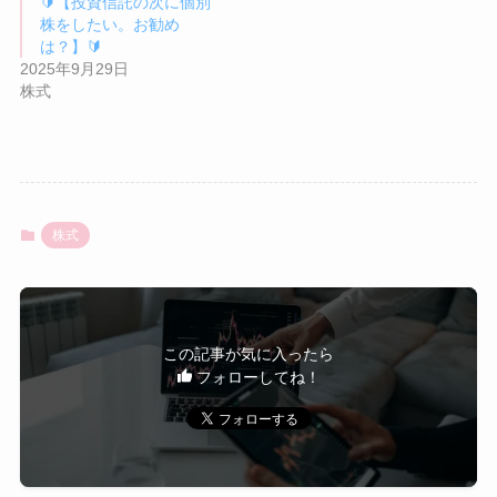
🔰【投資信託の次に個別
株をしたい。お勧め
は？】🔰
2025年9月29日
株式
株式
この記事が気に入ったら
フォローしてね！