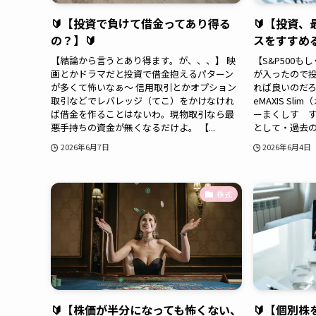
🔰【投資で負けて借金ってあり得る
🔰【投資
の？】🔰
スをすすめる
【結論から言うとあり得ます。が、、、】 映
【S&P500
画とかドラマだと投資で借金抱えるパターン
が入ったので
が多くて怖いなぁ〜 信用取引とかオプション
れば良いのだろう
取引などでレバレッジ（てこ）をかけなけれ
eMAXIS S
ば借金を作ることはないわ。現物取引なら最
ーまくしす 
悪手持ちの資金が無くなるだけよ。 【...
として・過去の
2026年6月7日
2026年6月4日
株式
🔰【株価が半分になっても怖くない、
🔰【個別