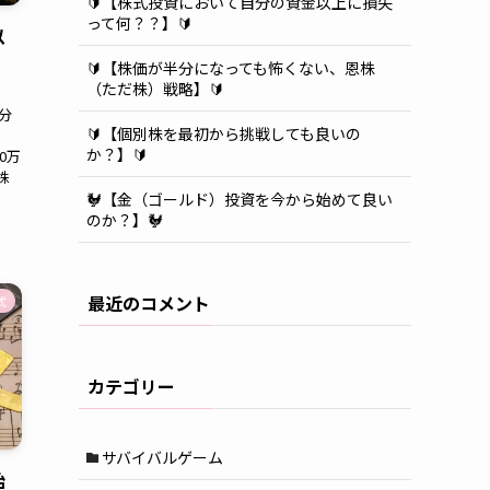
🔰【株式投資において自分の資金以上に損失
って何？？】🔰
以
🔰【株価が半分になっても怖くない、恩株
（ただ株）戦略】🔰
分
🔰【個別株を最初から挑戦しても良いの
。
か？】🔰
0万
株
.
🐓【金（ゴールド）投資を今から始めて良い
のか？】🐓
最近のコメント
式
カテゴリー
サバイバルゲーム
始