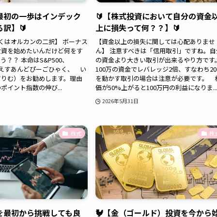
、最初の一歩はインデック
🔰【株式投資において自分の資金
訳】🔰
上に損失って何？？】🔰
もしくはオルカンの二択】 ボーナス
【資金以上の損失に関しては心配ありませ
投資を始めたいんだけど何をす
ん】 注意すべきは「信用取引」ですね。自
？？ 本命はS&P500、
の資金より大きい取引が出来るやり方です
lim（えすあんどぴーごひゃく、 い
100万の資金でレバレッジ2倍、すなわち20
すりむ）をお勧めします。理由
を動かす取引の場合は注意が必要です。 
ポイント指数の伸び...
価が50%上がると100万円の利益になりま..
2026年5月31日
株式
株
株を最初から挑戦しても良
🐓【金（ゴールド）投資を今から